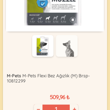
KEDI
ÜRÜNLERI
•
Bakım
&
Sağlık
KÖPEK
Ürünleri
M-Pets
M-Pets Flexi Bez Ağızlık (M) Brsp-
10812299
•
ÜRÜNLERI
Kedi
Aksesuar
509,96 ₺
•
Kedi
•
−
+
Kapısı