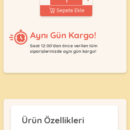
Ağızlıklar
&
Sepete Ekle
•
Kulübesi
KUŞ
Bakım
&
&
Balkon
Sağlık
Ağı
Aynı Gün Kargo!
ÜRÜNLERI
&
•
Eğitim
Kedi
Saat 12:00'dan önce verilen tüm
Ürünleri
siparişlerinizde aynı gün kargo!
Kumları
•
&
•
Köpek
Koku
Gaga
Aksesuar
Gidericiler
Taşları
Ürünleri
&
•
BALIK
Kumlar
Kıyafetleri
•
Kedi
•
•
ÜRÜNLERI
Tuvaleti
Kafesler
Konserveler
ve
•
Ekipmanları
•
Kafes
Kuru
Ürün Özellikleri
•
Tülleri
Mamalar
•
Kıyafetleri
Akvaryum
•