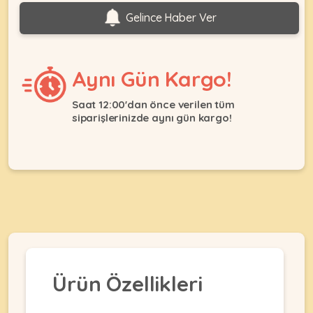
Ağızlıklar
&
Gelince Haber Ver
•
Kulübesi
KUŞ
Bakım
&
&
Balkon
Sağlık
Ağı
Aynı Gün Kargo!
ÜRÜNLERI
&
•
Eğitim
Saat 12:00'dan önce verilen tüm
Kedi
Ürünleri
siparişlerinizde aynı gün kargo!
Kumları
•
&
•
Köpek
Koku
Gaga
Aksesuar
Gidericiler
Taşları
Ürünleri
&
•
BALIK
Kumlar
Kıyafetleri
•
Kedi
•
•
ÜRÜNLERI
Tuvaleti
Kafesler
Konserveler
ve
•
Ekipmanları
•
Kafes
Ürün Özellikleri
Kuru
•
Tülleri
Mamalar
•
Kıyafetleri
Akvaryum
•