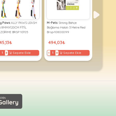
ly Paws
ALLY PAWS LEASH
M-Pets
Strong Bahçe
Doglife
Tutma
) 8MMX120CM FİTİL
Bağlama Halatı 3 Metre Red
120CM/12MM 
ZDİRME BRSP 10705
Brsp-10800099
45,13₺
494,03₺
191,70₺
+
−
+
−
+
Sepete Ekle
Sepete Ekle
S