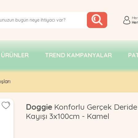
Me
He
 ÜRÜNLER
TREND KAMPANYALAR
PA
şları
Doggie
Konforlu Gerçek Deride
Kayışı 3x100cm - Kamel