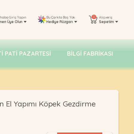
0
rhaba
Giriş Yapın
Bu Çarkta Boş Yok
Alışveriş
men Üye Olun
Hediye Rüzgarı
Sepetim
TI PATI PAZARTESI
BILGI FABRIKASI
n El Yapımı Köpek Gezdirme