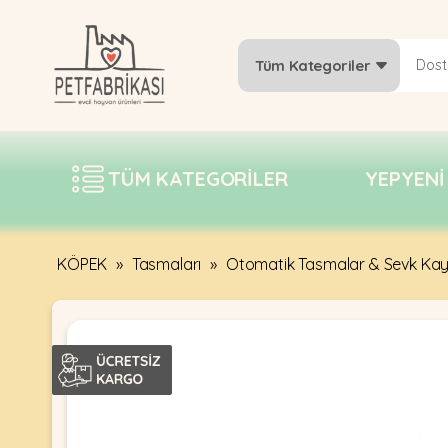
Tüm Kategoriler
YEPYENI
ÜRÜNLER
TÜM KATEGORILER
YEPYENI
TREND
KAMPANYALAR
PATI PATI
KÖPEK
»
Tasmaları
»
Otomatik Tasmalar & Sevk Kayı
PAZARTESI
BILGI
FABRIKASI