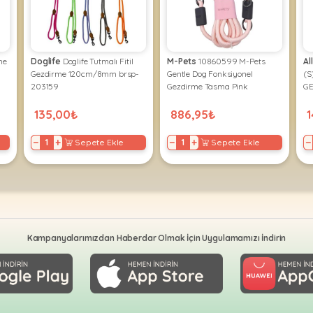
me
Doglife
Doglife Tutmalı Fitil
M-Pets
10860599 M-Pets
Al
Gezdirme 120cm/8mm brsp-
Gentle Dog Fonksiyonel
(S
203159
Gezdirme Tasma Pink
GE
135,00₺
886,95₺
1
−
+
−
+
−
Sepete Ekle
Sepete Ekle
Kampanyalarımızdan Haberdar Olmak İçin Uygulamamızı İndirin