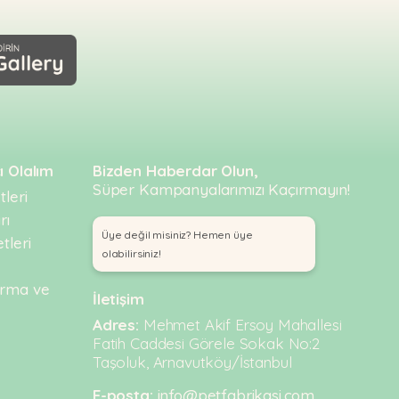
ı Olalım
Bizden Haberdar Olun,
Süper Kampanyalarımızı Kaçırmayın!
leri
rı
Üye değil misiniz? Hemen üye
tleri
olabilirsiniz!
urma ve
İletişim
Adres:
Mehmet Akif Ersoy Mahallesi
Fatih Caddesi Görele Sokak No:2
Taşoluk, Arnavutköy/İstanbul
E-posta:
info@petfabrikasi.com