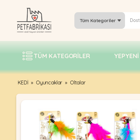
Tüm Kategoriler
YEPYENI
ÜRÜNLER
TÜM KATEGORILER
YEPYENI
TREND
KAMPANYALAR
PATI PATI
KEDİ
»
Oyuncaklar
»
Oltalar
PAZARTESI
BILGI
FABRIKASI