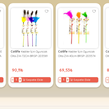
FE
Catlife
Kediler İçin Oyuncak
Catlife
Kediler İçin Oyuncak
Ca
A
Olta Zilli 72Cm BRSP-203581
Olta Zilli 40cm BRSP-203574
Ol
90,11₺
69,53₺
−
+
−
+
−
Sepete Ekle
Sepete Ekle