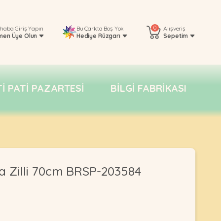
0
rhaba
Giriş Yapın
Bu Çarkta Boş Yok
Alışveriş
men Üye Olun
Hediye Rüzgarı
Sepetim
TI PATI PAZARTESI
BILGI FABRIKASI
a Zilli 70cm BRSP-203584