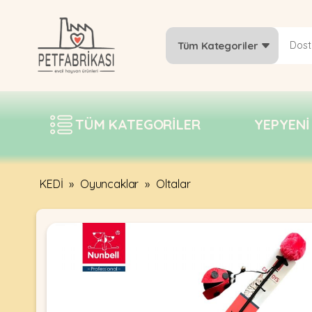
Tüm Kategoriler
YEPYENI
ÜRÜNLER
TÜM KATEGORILER
YEPYENI
TREND
KAMPANYALAR
PATI PATI
KEDİ
»
Oyuncaklar
»
Oltalar
PAZARTESI
BILGI
FABRIKASI