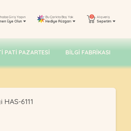
0
rhaba
Giriş Yapın
Bu Çarkta Boş Yok
Alışveriş
men Üye Olun
Hediye Rüzgarı
Sepetim
TI PATI PAZARTESI
BILGI FABRIKASI
i HAS-6111