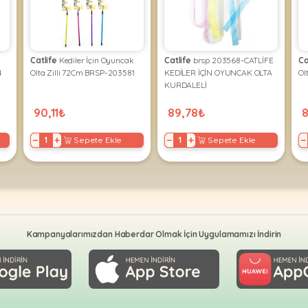
Catlife
Kediler İçin Oyuncak
Catlife
brsp 203568-CATLİFE
Ca
4
Olta Zilli 72Cm BRSP-203581
KEDİLER İÇİN OYUNCAK OLTA
Ol
KURDALELİ
90,11₺
89,78₺
−
+
−
+
−
Sepete Ekle
Sepete Ekle
Kampanyalarımızdan Haberdar Olmak İçin Uygulamamızı İndirin