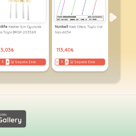
tlife
Kediler İçin Oyuncak
Nunbell
Kedi Oltası Tüylü Üst
M-Pets
2035
ta Tüylü BRSP-203569
has-6054
KEDİLER İÇİ
ZİLLİ 58CM
83,03₺
113,40₺
69,19₺
+
−
+
−
+
Sepete Ekle
Sepete Ekle
S