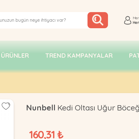
Me
He
 ÜRÜNLER
TREND KAMPANYALAR
PA
Nunbell
Kedi Oltası Uğur Böceğ
160,31 ₺