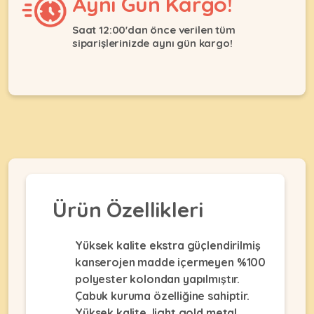
Aynı Gün Kargo!
Ağızlıklar
&
•
Kulübesi
Saat 12:00'dan önce verilen tüm
KUŞ
Bakım
&
siparişlerinizde aynı gün kargo!
&
Balkon
Sağlık
Ağı
ÜRÜNLERI
&
•
Eğitim
Kedi
Ürünleri
Kumları
•
&
•
Köpek
Koku
Gaga
Aksesuar
Gidericiler
Taşları
Ürünleri
&
•
BALIK
Kumlar
Ürün Özellikleri
Kıyafetleri
•
Kedi
•
•
ÜRÜNLERI
Tuvaleti
Kafesler
Konserveler
Yüksek kalite ekstra güçlendirilmiş
ve
•
kanserojen madde içermeyen %100
Ekipmanları
•
Kafes
polyester kolondan yapılmıştır.
Kuru
•
Tülleri
Mamalar
•
Çabuk kuruma özelliğine sahiptir.
Kıyafetleri
Akvaryum
Yüksek kalite light gold metal
•