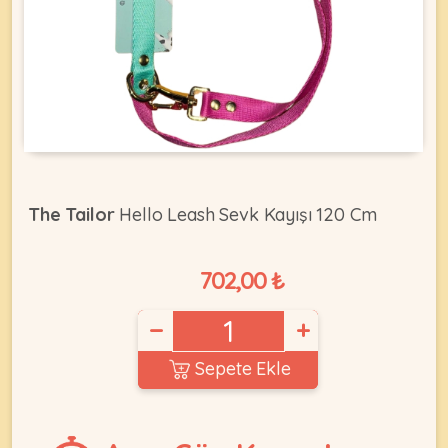
KEDI
ÜRÜNLERI
•
The Tailor
Hello Leash Sevk Kayışı 120 Cm
Bakım
&
Sağlık
702,00 ₺
KÖPEK
Ürünleri
−
+
•
ÜRÜNLERI
Kedi
Sepete Ekle
Aksesuar
•
Kedi
•
Kapısı