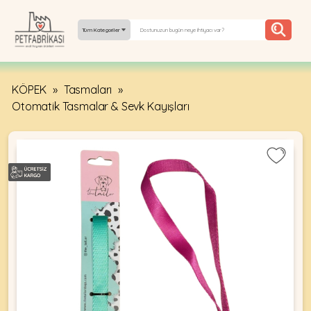
Tüm Kategoriler
KÖPEK
»
Tasmaları
»
YEPYENI
Otomatik Tasmalar & Sevk Kayışları
ÜRÜNLER
TREND
KAMPANYALAR
PATI PATI
PAZARTESI
BILGI
FABRIKASI