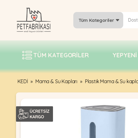
Tüm Kategoriler
YEPYENI
ÜRÜNLER
TÜM KATEGORILER
YEPYENI
TREND
KAMPANYALAR
PATI PATI
KEDİ
»
Mama & Su Kapları
»
Plastik Mama & Su kapla
PAZARTESI
BILGI
FABRIKASI