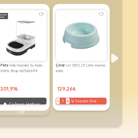
-Pets
Nile Hazneli Su Kabı
Çınar
cnr 3812 2.5 Litre mama
Şenyayla
sny
00ML Brsp-60562699
kabı
500 ml No:1
.201,91₺
129,26₺
81,00₺
−
+
−
+
Sepete Ekle
S
Gelince Haber
Ver