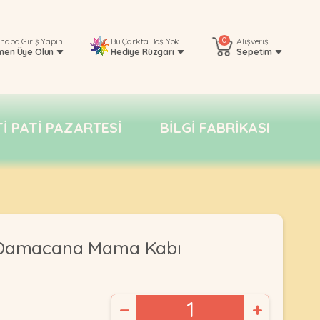
0
rhaba
Giriş Yapın
Bu Çarkta Boş Yok
Alışveriş
men Üye Olun
Hediye Rüzgarı
Sepetim
TI PATI PAZARTESI
BILGI FABRIKASI
 Damacana Mama Kabı
−
+