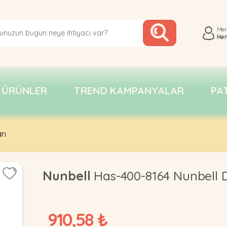
Me
He
 ÜRÜNLER
TREND KAMPANYALAR
PA
rı
Nunbell
Has-400-8164 Nunbell
910,58 ₺