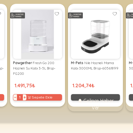
Pawgether
Fresh Go 200
M-Pets
Nile Hazneli Mama
M
sp-
Hazneli Su Kabı 3-5L Brsp-
Kabı 3000ML Brsp-60561899
30
FG200
1.491,75₺
1.204,74₺
1
−
+
Sepete Ekle
Gelince Haber
Ver