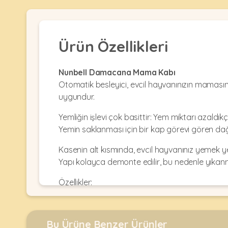
Kulübesi
KUŞ
Bakım
&
&
Balkon
Sağlık
Ağı
ÜRÜNLERI
Ürün Özellikleri
&
•
Eğitim
Kedi
Ürünleri
Kumları
Nunbell Damacana Mama Kabı
•
&
•
Otomatik besleyici, evcil hayvanınızın mamasını
Köpek
Koku
Gaga
uygundur.
Aksesuar
Gidericiler
Taşları
Ürünleri
&
Yemliğin işlevi çok basittir: Yem miktarı azaldı
•
BALIK
Kumlar
Kıyafetleri
Yemin saklanması için bir kap görevi gören dağı
•
Kedi
•
•
Kasenin alt kısmında, evcil hayvanınız yemek 
ÜRÜNLERI
Tuvaleti
Kafesler
Konserveler
Yapı kolayca demonte edilir, bu nedenle yıkan
ve
•
Ekipmanları
•
Kafes
Özellikler:
Kuru
•
Tülleri
Hacim: 3L
Mamalar
•
Kıyafetleri
Akvaryum
Malzeme: plastik
•
•
Dekorları
•
Boyutlar: 30 x 22 x 31,5 cm
Kafes
Kulübe
Bu Ürüne Benzer Ürünler