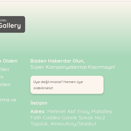
ı Olalım
Bizden Haberdar Olun,
Süper Kampanyalarımızı Kaçırmayın!
leri
rı
Üye değil misiniz? Hemen üye
tleri
olabilirsiniz!
urma ve
İletişim
Adres:
Mehmet Akif Ersoy Mahallesi
Fatih Caddesi Görele Sokak No:2
Taşoluk, Arnavutköy/İstanbul