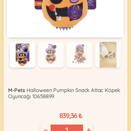
KEDI
ÜRÜNLERI
•
Bakım
&
Sağlık
KÖPEK
Ürünleri
M-Pets
Halloween Pumpkin Snack Attac Köpek
Oyuncağı 10658899
•
ÜRÜNLERI
Kedi
Aksesuar
839,36 ₺
•
Kedi
•
−
+
Kapısı