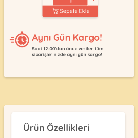
Ağızlıklar
&
Sepete Ekle
•
Kulübesi
KUŞ
Bakım
&
&
Balkon
Sağlık
Ağı
Aynı Gün Kargo!
ÜRÜNLERI
&
•
Eğitim
Kedi
Saat 12:00'dan önce verilen tüm
Ürünleri
siparişlerinizde aynı gün kargo!
Kumları
•
&
•
Köpek
Koku
Gaga
Aksesuar
Gidericiler
Taşları
Ürünleri
&
•
BALIK
Kumlar
Kıyafetleri
•
Kedi
•
•
ÜRÜNLERI
Tuvaleti
Kafesler
Konserveler
ve
•
Ekipmanları
•
Kafes
Kuru
Ürün Özellikleri
•
Tülleri
Mamalar
•
Kıyafetleri
Akvaryum
•