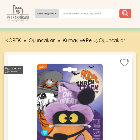
Tüm Kategoriler
KÖPEK
»
Oyuncaklar
»
Kumaş ve Peluş Oyuncaklar
YEPYENI
ÜRÜNLER
TREND
KAMPANYALAR
PATI PATI
PAZARTESI
BILGI
FABRIKASI