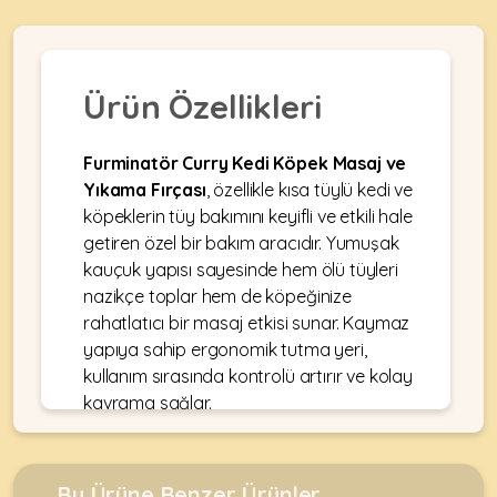
•
Dekorları
•
Kafes
Kulübe
Konserveler
Ekipmanları
KEMIRGEN
&
•
&
Çitler
Akvaryum
•
Pouchlar
Ürün Özellikleri
&
Ekipmanları
Krakerler
ÜRÜNLERI
Balkon
•
&
•
Ağı
Kuru
Ödülleri
Akvaryum
Furminatör Curry Kedi Köpek Masaj ve
Mamalar
•
&
Yıkama Fırçası
,
özellikle kısa tüylü kedi ve
•
Mama
Fanuslar
•
Kuş
•
köpeklerin tüy bakımını keyifli ve etkili hale
&
MyCat
Bakım
Kafesler
getiren özel bir bakım aracıdır. Yumuşak
•
Su
Original
Ürünleri
Akvaryum
kauçuk yapısı sayesinde hem ölü tüyleri
•
Kapları
Kedi
Kum
KABLUMBAĞA
nazikçe toplar hem de köpeğinize
•
Ot
Maması
•
&
Mamalar
&
rahatlatıcı bir masaj etkisi sunar. Kaymaz
MyDog
Taşları
•
Talaşlar
yapıya sahip ergonomik tutma yeri,
•
Original
ÜRÜNLERI
Mama
•
kullanım sırasında kontrolü artırır ve kolay
Oyuncaklar
•
Köpek
&
Balık
kavrama sağlar.
Oyuncaklar
Maması
Su
•
Yemleri
Kapları
Paket
•
•
•
•
Yemler
Paket
Oyuncaklar
•
Furminatör Curry Kedi Köpek Masaj ve
Filtreler
Bahçe
Yemler
Bu Ürüne Benzer Ürünler
Oyuncaklar