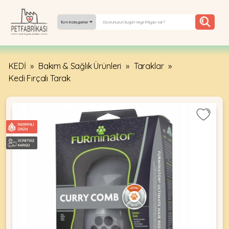
Tüm Kategoriler
KEDİ
»
Bakım & Sağlık Ürünleri
»
Taraklar
»
YEPYENI
Kedi Fırçalı Tarak
ÜRÜNLER
TREND
KAMPANYALAR
PATI PATI
PAZARTESI
BILGI
FABRIKASI