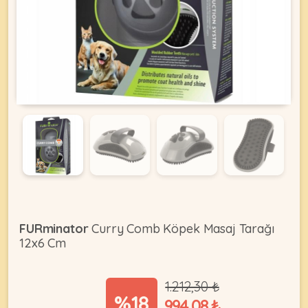
KEDI
ÜRÜNLERI
•
Bakım
&
Sağlık
KÖPEK
Ürünleri
•
FURminator
Curry Comb Köpek Masaj Tarağı
ÜRÜNLERI
Kedi
12x6 Cm
Aksesuar
•
1.212,30 ₺
Kedi
•
%18
994,08 ₺
Kapısı