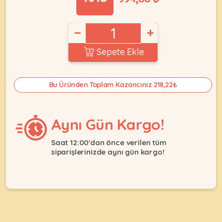
Ağızlıklar
&
•
Kulübesi
KUŞ
Bakım
−
+
&
&
Balkon
Sağlık
Sepete Ekle
Ağı
ÜRÜNLERI
&
•
Eğitim
Kedi
Ürünleri
Bu Üründen Toplam Kazancınız 218,22₺
Kumları
•
&
•
Köpek
Koku
Gaga
Aksesuar
Gidericiler
Aynı Gün Kargo!
Taşları
Ürünleri
&
•
BALIK
Kumlar
Saat 12:00'dan önce verilen tüm
Kıyafetleri
•
siparişlerinizde aynı gün kargo!
Kedi
•
•
ÜRÜNLERI
Tuvaleti
Kafesler
Konserveler
ve
•
Ekipmanları
•
Kafes
Kuru
•
Tülleri
Mamalar
•
Kıyafetleri
Akvaryum
•