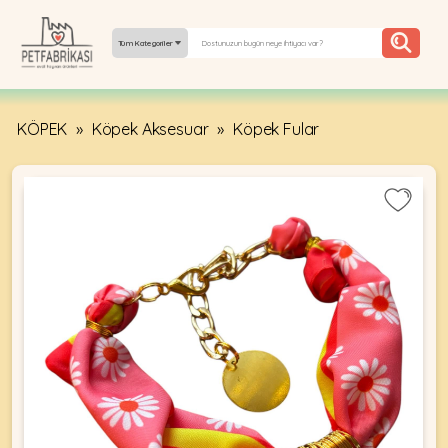
Tüm Kategoriler
KÖPEK
»
Köpek Aksesuar
»
Köpek Fular
YEPYENI
ÜRÜNLER
TREND
KAMPANYALAR
PATI PATI
PAZARTESI
BILGI
FABRIKASI