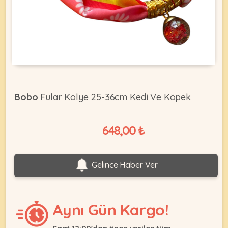
KEDI
ÜRÜNLERI
Bobo
Fular Kolye 25-36cm Kedi Ve Köpek
•
Bakım
648,00 ₺
&
Sağlık
KÖPEK
Ürünleri
Gelince Haber Ver
•
ÜRÜNLERI
Kedi
Aksesuar
Aynı Gün Kargo!
•
Kedi
•
Kapısı