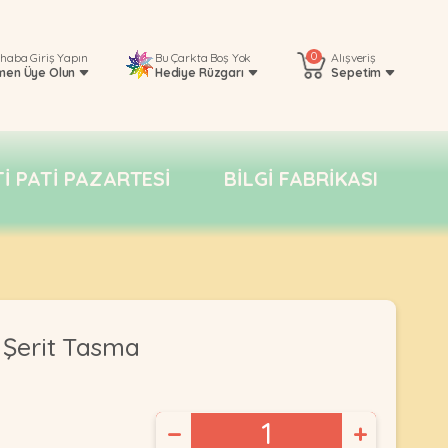
0
rhaba
Giriş Yapın
Bu Çarkta Boş Yok
Alışveriş
men Üye Olun
Hediye Rüzgarı
Sepetim
TI PATI PAZARTESI
BILGI FABRIKASI
 Şerit Tasma
−
+