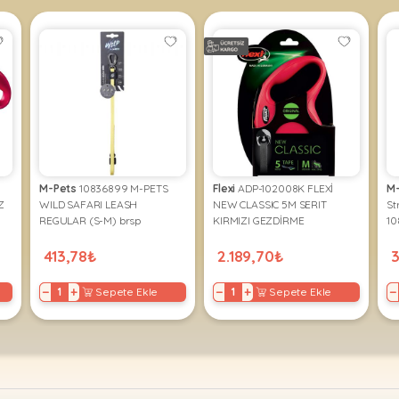
M-Pets
10836899 M-PETS
Flexi
ADP-102008K FLEXİ
M
Z
WILD SAFARI LEASH
NEW CLASSIC 5M SERIT
St
REGULAR (S-M) brsp
KIRMIZI GEZDİRME
10
413,78₺
2.189,70₺
−
+
−
+
−
Sepete Ekle
Sepete Ekle