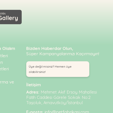
ı Olalım
Bizden Haberdar Olun,
Süper Kampanyalarımızı Kaçırmayın!
leri
rı
Üye değil misiniz? Hemen üye
tleri
olabilirsiniz!
urma ve
İletişim
Adres:
Mehmet Akif Ersoy Mahallesi
Fatih Caddesi Görele Sokak No:2
Taşoluk, Arnavutköy/İstanbul
E-posta:
info@petfabrikasi.com