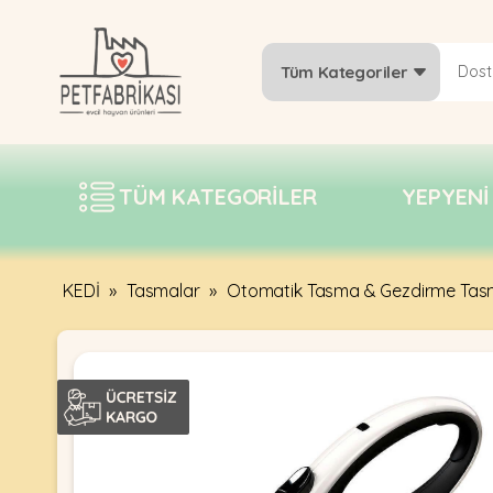
Tüm Kategoriler
YEPYENI
ÜRÜNLER
TÜM KATEGORILER
YEPYENI
TREND
KAMPANYALAR
PATI PATI
KEDİ
»
Tasmalar
»
Otomatik Tasma & Gezdirme Tas
PAZARTESI
BILGI
FABRIKASI