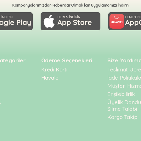
Kampanyalarımızdan Haberdar Olmak İçin Uygulamamızı İndirin
ategoriler
Ödeme Seçenekleri
Size Yardımc
Kredi Kartı
Teslimat Ücret
Havale
İade Politikala
Müşteri Hizme
Erişilebilirlik
N
Üyelik Dond
Silme Talebi
Kargo Takip