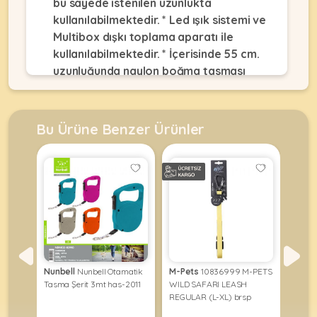
bu sayede istenilen uzunlukta
•
Dekorları
•
Kafes
Kulübe
kullanılabilmektedir. * Led ışık sistemi ve
Konserveler
Ekipmanları
KEMIRGEN
&
•
Multibox dışkı toplama aparatı ile
&
Çitler
Akvaryum
•
kullanılabilmektedir. * İçerisinde 55 cm.
Pouchlar
&
Ekipmanları
Krakerler
uzunluğunda naylon boğma tasması
ÜRÜNLERI
Balkon
•
&
•
bulunmaktadır. * Bağlama amaçlı
Ağı
Kuru
Ödülleri
Akvaryum
kullanılmamalıdır.
Mamalar
•
&
•
Bu Ürüne Benzer Ürünler
Mama
Fanuslar
•
Kuş
•
&
MyCat
Bakım
Kafesler
•
Su
Original
Ürünleri
Akvaryum
•
Kapları
Kedi
Kum
KABLUMBAĞA
•
Ot
Maması
•
&
Mamalar
&
MyDog
Taşları
•
Talaşlar
•
Original
ÜRÜNLERI
Mama
•
Oyuncaklar
•
Köpek
&
Balık
Oyuncaklar
Maması
Su
•
Yemleri
Nunbell
Nunbell Otamatik
M-Pets
10836999 M-PETS
Flexi
Kapları
Paket
•
•
62
Tasma Şerit 3mt has-2011
WILD SAFARI LEASH
CLASS
•
•
Yemler
Paket
Oyuncaklar
REGULAR (L-XL) brsp
KIRM
•
Filtreler
Bahçe
Yemler
Oyuncaklar