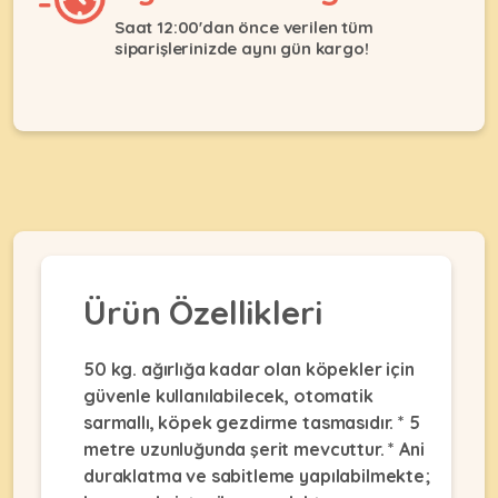
Ağızlıklar
&
Saat 12:00'dan önce verilen tüm
•
Kulübesi
siparişlerinizde aynı gün kargo!
KUŞ
Bakım
&
&
Balkon
Sağlık
Ağı
ÜRÜNLERI
&
•
Eğitim
Kedi
Ürünleri
Kumları
•
&
•
Köpek
Koku
Gaga
Aksesuar
Gidericiler
Taşları
Ürünleri
&
•
Ürün Özellikleri
BALIK
Kumlar
Kıyafetleri
•
Kedi
•
•
50 kg. ağırlığa kadar olan köpekler için
ÜRÜNLERI
Tuvaleti
Kafesler
Konserveler
güvenle kullanılabilecek, otomatik
ve
•
Ekipmanları
•
sarmallı, köpek gezdirme tasmasıdır. * 5
Kafes
Kuru
metre uzunluğunda şerit mevcuttur. * Ani
•
Tülleri
Mamalar
•
duraklatma ve sabitleme yapılabilmekte;
Kıyafetleri
Akvaryum
•