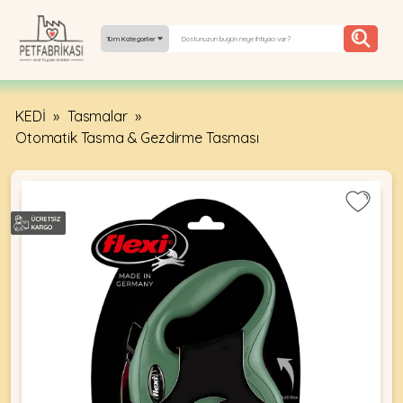
Tüm Kategoriler
KEDİ
»
Tasmalar
»
YEPYENI
Otomatik Tasma & Gezdirme Tasması
ÜRÜNLER
TREND
KAMPANYALAR
PATI PATI
PAZARTESI
BILGI
FABRIKASI