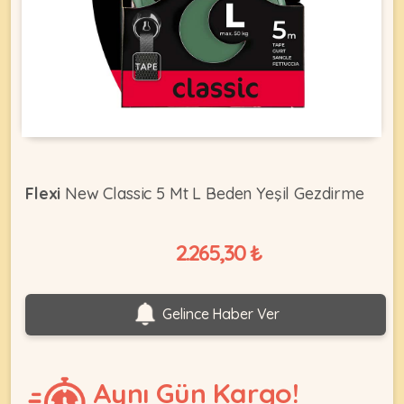
KEDI
ÜRÜNLERI
•
Flexi
New Classic 5 Mt L Beden Yeşil Gezdirme
Bakım
&
Sağlık
2.265,30 ₺
KÖPEK
Ürünleri
•
ÜRÜNLERI
Gelince Haber Ver
Kedi
Aksesuar
•
Kedi
Aynı Gün Kargo!
•
Kapısı