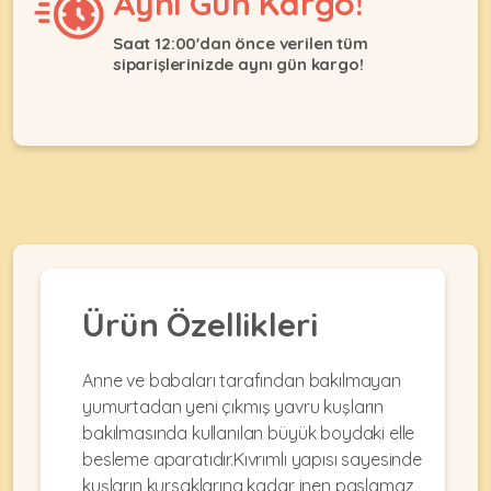
Aynı Gün Kargo!
Ağızlıklar
&
•
Kulübesi
Saat 12:00'dan önce verilen tüm
KUŞ
Bakım
siparişlerinizde aynı gün kargo!
&
&
Balkon
Sağlık
Ağı
ÜRÜNLERI
&
•
Eğitim
Kedi
Ürünleri
Kumları
•
&
•
Köpek
Koku
Gaga
Aksesuar
Gidericiler
Taşları
Ürünleri
&
•
BALIK
Kumlar
Ürün Özellikleri
Kıyafetleri
•
Kedi
•
•
ÜRÜNLERI
Tuvaleti
Kafesler
Konserveler
Anne ve babaları tarafından bakılmayan
ve
yumurtadan yeni çıkmış yavru kuşların
•
Ekipmanları
•
Kafes
bakılmasında kullanılan büyük boydaki elle
Kuru
•
Tülleri
besleme aparatıdır.Kıvrımlı yapısı sayesinde
Mamalar
•
Kıyafetleri
Akvaryum
kuşların kursaklarına kadar inen paslamaz
•