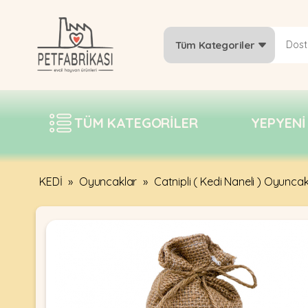
Tüm Kategoriler
YEPYENI
ÜRÜNLER
TÜM KATEGORILER
YEPYENI
TREND
KAMPANYALAR
PATI PATI
KEDİ
»
Oyuncaklar
»
Catnipli ( Kedi Naneli ) Oyuncak
PAZARTESI
BILGI
FABRIKASI