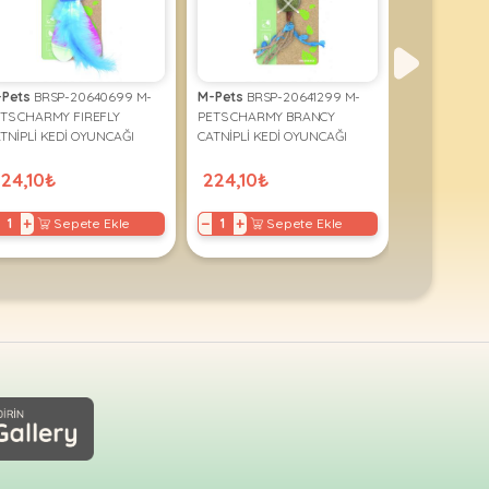
-Pets
BRSP-20640699 M-
M-Pets
BRSP-20641299 M-
M-Pets
2012
TS CHARMY FIREFLY
PETS CHARMY BRANCY
CAT TRACTİO
TNİPLİ KEDİ OYUNCAĞI
CATNİPLİ KEDİ OYUNCAĞI
70ML brsp
LUE
BLUE
24,10₺
224,10₺
787,05₺
+
−
+
−
+
Sepete Ekle
Sepete Ekle
S