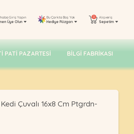
0
rhaba
Giriş Yapın
Bu Çarkta Boş Yok
Alışveriş
men Üye Olun
Hediye Rüzgarı
Sepetim
TI PATI PAZARTESI
BILGI FABRIKASI
 Kedi Çuvalı 16x8 Cm Ptgrdn-