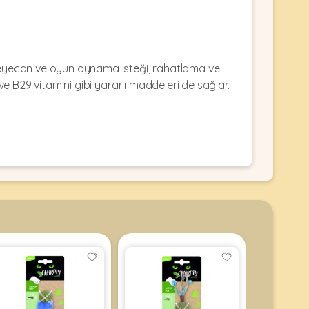
n heyecan ve oyun oynama isteği, rahatlama ve
ve B29 vitamini gibi yararlı maddeleri de sağlar.