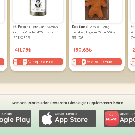
M-Pets
M-Pets Cat Traction
Eastland
Catnipli Peluş
M
Catnip Powder 40G brsp-
Tembel Hayvan 12cm 520-
PE
20120699
551436
CA
B
411,75₺
180,63₺
2
−
+
−
+
−
Sepete Ekle
Sepete Ekle
Kampanyalarımızdan Haberdar Olmak İçin Uygulamamızı İndirin