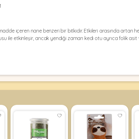
M
madde içeren nane benzeri bir bitkidir. Etkileri arasında arta
su ile etkinleşir, ancak yendiği zaman kedi otu ayrıca folik asit 