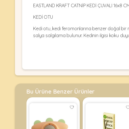
Kulübesi
KUŞ
EASTLAND KRAFT CATNİP KEDİ ÇUVALI 16x8 C
Bakım
&
&
Balkon
KEDİ OTU
Sağlık
Ağı
ÜRÜNLERI
&
•
Kedi otu, kedi feromonlarına benzer doğal bir 
Eğitim
Kedi
salya salgılama bulunur. Kedinin ilgisi koku duyu
Ürünleri
Kumları
•
&
•
Köpek
Koku
Gaga
Aksesuar
Gidericiler
Taşları
Ürünleri
&
•
BALIK
Kumlar
Kıyafetleri
•
Kedi
•
•
ÜRÜNLERI
Tuvaleti
Kafesler
Konserveler
Bu Ürüne Benzer Ürünler
ve
•
Ekipmanları
•
Kafes
Kuru
•
Tülleri
Mamalar
•
Kıyafetleri
Akvaryum
•
•
Dekorları
•
Kafes
Kulübe