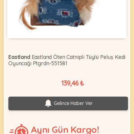
KEDI
ÜRÜNLERI
Eastland
Eastland Öten Catnipli Tüylü Peluş Kedi
Oyuncağı Ptgrdn-551581
•
Bakım
&
139,46 ₺
Sağlık
KÖPEK
Ürünleri
•
ÜRÜNLERI
Gelince Haber Ver
Kedi
Aksesuar
•
Aynı Gün Kargo!
Kedi
•
Kapısı