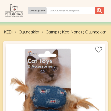
Tüm Kategoriler
KEDİ
»
Oyuncaklar
»
Catnipli ( Kedi Naneli ) Oyuncaklar
YEPYENI
ÜRÜNLER
TREND
KAMPANYALAR
PATI PATI
PAZARTESI
BILGI
FABRIKASI