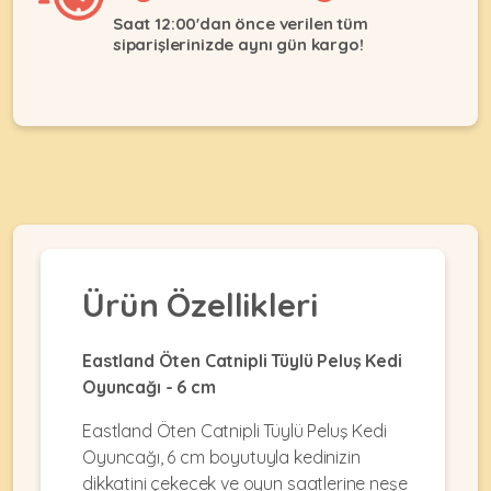
Ağızlıklar
&
Saat 12:00'dan önce verilen tüm
•
Kulübesi
siparişlerinizde aynı gün kargo!
KUŞ
Bakım
&
&
Balkon
Sağlık
Ağı
ÜRÜNLERI
&
•
Eğitim
Kedi
Ürünleri
Kumları
•
&
•
Köpek
Koku
Gaga
Aksesuar
Gidericiler
Taşları
Ürünleri
&
Ürün Özellikleri
•
BALIK
Kumlar
Kıyafetleri
•
Kedi
•
•
Eastland Öten Catnipli Tüylü Peluş Kedi
ÜRÜNLERI
Tuvaleti
Kafesler
Konserveler
Oyuncağı - 6 cm
ve
•
Ekipmanları
•
Eastland Öten Catnipli Tüylü Peluş Kedi
Kafes
Kuru
•
Tülleri
Oyuncağı, 6 cm boyutuyla kedinizin
Mamalar
•
Kıyafetleri
dikkatini çekecek ve oyun saatlerine neşe
Akvaryum
•