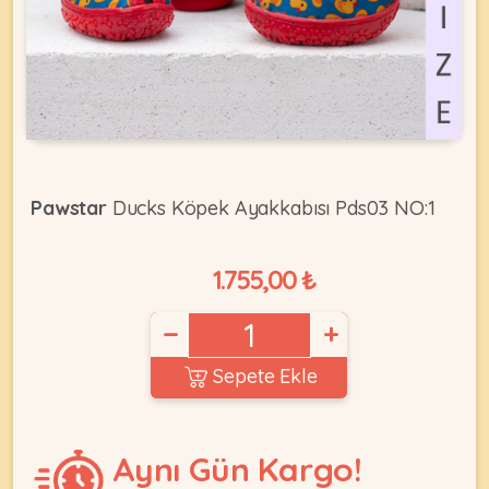
KEDI
ÜRÜNLERI
Pawstar
Ducks Köpek Ayakkabısı Pds03 NO:1
•
Bakım
1.755,00 ₺
&
Sağlık
KÖPEK
Ürünleri
−
+
•
Sepete Ekle
ÜRÜNLERI
Kedi
Aksesuar
•
Aynı Gün Kargo!
Kedi
•
Kapısı