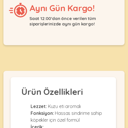
Ağızlıklar
&
Aynı Gün Kargo!
•
Kulübesi
KUŞ
Bakım
&
Saat 12:00'dan önce verilen tüm
&
Balkon
siparişlerinizde aynı gün kargo!
Sağlık
Ağı
ÜRÜNLERI
&
•
Eğitim
Kedi
Ürünleri
Kumları
•
&
•
Köpek
Koku
Gaga
Aksesuar
Gidericiler
Taşları
Ürünleri
&
•
BALIK
Kumlar
Kıyafetleri
•
Ürün Özellikleri
Kedi
•
•
ÜRÜNLERI
Tuvaleti
Kafesler
Konserveler
ve
Lezzet:
Kuzu eti aromalı
•
Ekipmanları
•
Kafes
Fonksiyon:
Hassas sindirime sahip
Kuru
•
Tülleri
köpekler için özel formül
Mamalar
•
Kıyafetleri
Akvaryum
İçerik:
•