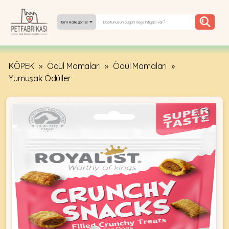
Tüm Kategoriler
KÖPEK
»
Ödül Mamaları
»
Ödül Mamaları
»
YEPYENI
Yumuşak Ödüller
ÜRÜNLER
TREND
KAMPANYALAR
PATI PATI
PAZARTESI
BILGI
FABRIKASI