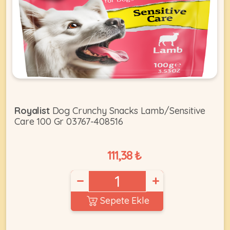
KEDI
ÜRÜNLERI
•
Royalist
Dog Crunchy Snacks Lamb/Sensitive
Bakım
Care 100 Gr 03767-408516
&
Sağlık
KÖPEK
Ürünleri
111,38 ₺
•
ÜRÜNLERI
−
+
Kedi
Aksesuar
Sepete Ekle
•
Kedi
•
Kapısı