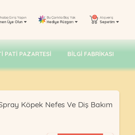
0
rhaba
Giriş Yapın
Bu Çarkta Boş Yok
Alışveriş
men Üye Olun
Hediye Rüzgarı
Sepetim
TI PATI PAZARTESI
BILGI FABRIKASI
Spray Köpek Nefes Ve Diş Bakım