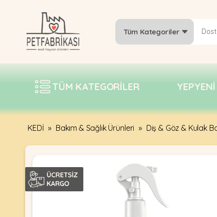
Tüm Kategoriler
YEPYENI
ÜRÜNLER
TÜM KATEGORILER
YEPYENI
TREND
KAMPANYALAR
PATI PATI
KEDİ
»
Bakım & Sağlık Ürünleri
»
Diş & Göz & Kulak Ba
PAZARTESI
BILGI
FABRIKASI