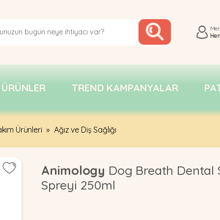
Me
He
 ÜRÜNLER
TREND KAMPANYALAR
PA
kım Ürünleri
»
Ağız ve Diş Sağlığı
Animology
Dog Breath Dental 
Spreyi 250ml