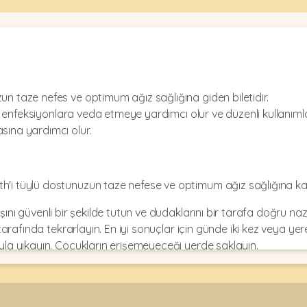
n taze nefes ve optimum ağız sağlığına giden biletidir.
r ve enfeksiyonlara veda etmeye yardımcı olur ve düzenli kullanı
sına yardımcı olur.
h'i tüylü dostunuzun taze nefese ve optimum ağız sağlığına ka
ını güvenli bir şekilde tutun ve dudaklarını bir tarafa doğru nazi
tarafında tekrarlayın. En iyi sonuçlar için günde iki kez veya yere
yla yıkayın. Çocukların erişemeyeceği yerde saklayın.
t