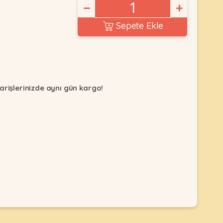
−
+
Sepete Ekle
arişlerinizde aynı gün kargo!