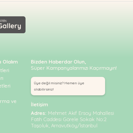
ı Olalım
Bizden Haberdar Olun,
Süper Kampanyalarımızı Kaçırmayın!
leri
rı
Üye değil misiniz? Hemen üye
tleri
olabilirsiniz!
urma ve
İletişim
Adres:
Mehmet Akif Ersoy Mahallesi
Fatih Caddesi Görele Sokak No:2
Taşoluk, Arnavutköy/İstanbul