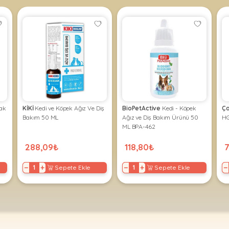
mak
KİKİ
Kedi ve Köpek Ağız Ve Diş
BioPetActive
Kedi - Köpek
Ço
Bakım 50 ML
Ağız ve Diş Bakım Ürünü 50
HG
ML BPA-462
288,09₺
118,80₺
−
+
−
+
−
Sepete Ekle
Sepete Ekle