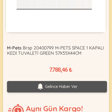
KEDI
ÜRÜNLERI
M-Pets
Brsp 20400799 M-PETS SPACE 1 KAPALI
KEDİ TUVALETİ GREEN 57X55X44CM
•
Bakım
&
7.788,46 ₺
Sağlık
KÖPEK
Ürünleri
•
ÜRÜNLERI
Gelince Haber Ver
Kedi
Aksesuar
•
Kedi
Aynı Gün Kargo!
•
Kapısı