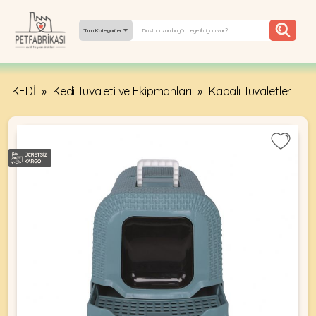
Tüm Kategoriler
KEDİ
»
Kedi Tuvaleti ve Ekipmanları
»
Kapalı Tuvaletler
YEPYENI
ÜRÜNLER
TREND
KAMPANYALAR
PATI PATI
PAZARTESI
BILGI
FABRIKASI