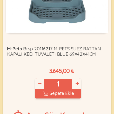
KEDI
ÜRÜNLERI
M-Pets
Brsp 20116217 M-PETS SUEZ RATTAN
KAPALI KEDİ TUVALETİ BLUE 69X42X41CM
•
Bakım
&
3.645,00 ₺
Sağlık
KÖPEK
Ürünleri
−
+
•
ÜRÜNLERI
Kedi
Sepete Ekle
Aksesuar
•
Kedi
•
Kapısı