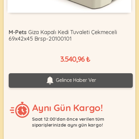
KEDI
M-Pets
Giza Kapalı Kedi Tuvaleti Çekmeceli
69x42x45 Brsp-20100101
ÜRÜNLERI
3.540,96 ₺
•
Bakım
&
Gelince Haber Ver
Sağlık
KÖPEK
Ürünleri
•
Aynı Gün Kargo!
ÜRÜNLERI
Kedi
Aksesuar
Saat 12:00'dan önce verilen tüm
siparişlerinizde aynı gün kargo!
•
Kedi
•
Kapısı