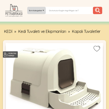
Tüm Kategoriler
KEDİ
»
Kedi Tuvaleti ve Ekipmanları
»
Kapalı Tuvaletler
YEPYENI
ÜRÜNLER
TREND
KAMPANYALAR
PATI PATI
PAZARTESI
BILGI
FABRIKASI