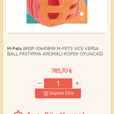
KEDI
ÜRÜNLERI
M-Pets
BRSP-10645899 M-PETS VICE VERSA
BALL PASTIRMA AROMALI KÖPEK OYUNCAĞI
•
Bakım
&
785,70 ₺
Sağlık
KÖPEK
Ürünleri
−
+
•
ÜRÜNLERI
Kedi
Sepete Ekle
Aksesuar
•
Kedi
•
Kapısı