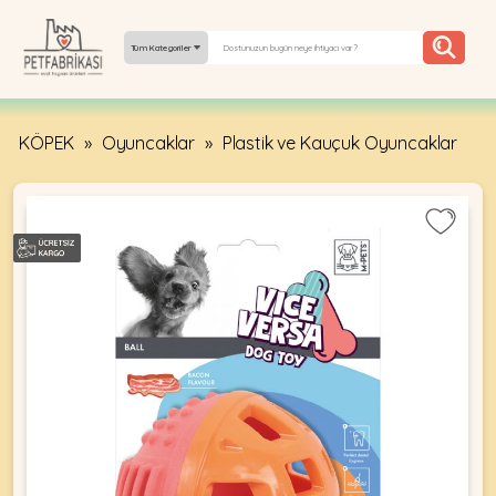
Tüm Kategoriler
KÖPEK
»
Oyuncaklar
»
Plastik ve Kauçuk Oyuncaklar
YEPYENI
ÜRÜNLER
TREND
KAMPANYALAR
PATI PATI
PAZARTESI
BILGI
FABRIKASI