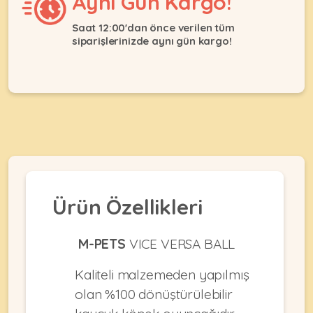
Aynı Gün Kargo!
Ağızlıklar
&
•
Kulübesi
Saat 12:00'dan önce verilen tüm
KUŞ
Bakım
siparişlerinizde aynı gün kargo!
&
&
Balkon
Sağlık
Ağı
ÜRÜNLERI
&
•
Eğitim
Kedi
Ürünleri
Kumları
•
&
•
Köpek
Koku
Gaga
Aksesuar
Gidericiler
Taşları
Ürünleri
&
•
BALIK
Kumlar
Ürün Özellikleri
Kıyafetleri
•
Kedi
•
•
ÜRÜNLERI
Tuvaleti
Kafesler
Konserveler
M-PETS
VICE VERSA BALL
ve
•
Ekipmanları
•
Kaliteli malzemeden yapılmış
Kafes
Kuru
•
Tülleri
olan %100 dönüştürülebilir
Mamalar
•
Kıyafetleri
Akvaryum
•