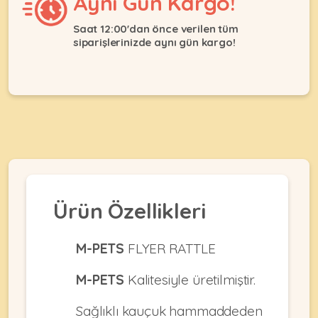
Aynı Gün Kargo!
Ağızlıklar
&
•
Kulübesi
Saat 12:00'dan önce verilen tüm
KUŞ
Bakım
siparişlerinizde aynı gün kargo!
&
&
Balkon
Sağlık
Ağı
ÜRÜNLERI
&
•
Eğitim
Kedi
Ürünleri
Kumları
•
&
•
Köpek
Koku
Gaga
Aksesuar
Gidericiler
Taşları
Ürünleri
&
•
BALIK
Kumlar
Ürün Özellikleri
Kıyafetleri
•
Kedi
•
•
ÜRÜNLERI
Tuvaleti
Kafesler
Konserveler
M-PETS
FLYER RATTLE
ve
•
Ekipmanları
•
M-PETS
Kalitesiyle üretilmiştir.
Kafes
Kuru
•
Tülleri
Mamalar
•
Kıyafetleri
Sağlıklı kauçuk hammaddeden
Akvaryum
•