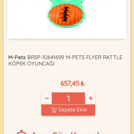
KEDI
ÜRÜNLERI
M-Pets
BRSP-10641699 M-PETS FLYER RATTLE
KÖPEK OYUNCAĞI
•
Bakım
&
657,45 ₺
Sağlık
KÖPEK
Ürünleri
−
+
•
ÜRÜNLERI
Kedi
Sepete Ekle
Aksesuar
•
Kedi
•
Kapısı