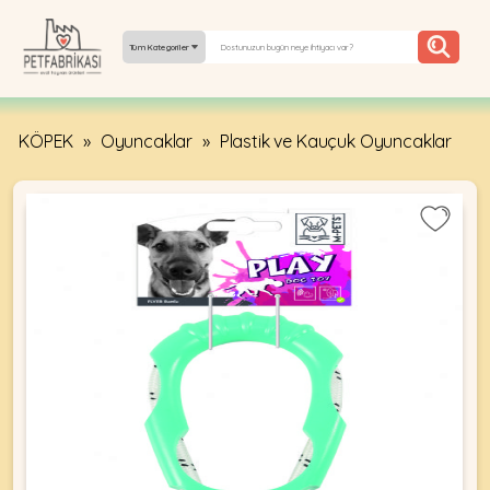
Tüm Kategoriler
KÖPEK
»
Oyuncaklar
»
Plastik ve Kauçuk Oyuncaklar
YEPYENI
ÜRÜNLER
TREND
KAMPANYALAR
PATI PATI
PAZARTESI
BILGI
FABRIKASI