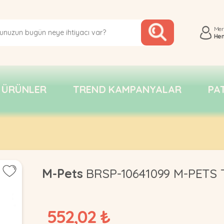
Me
He
 ÜRÜNLER
TREND KAMPANYALAR
PA
M-Pets
BRSP-10641099 M-PETS
552,02 ₺