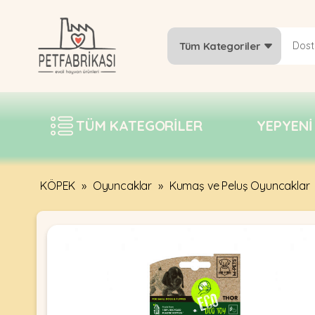
Tüm Kategoriler
YEPYENI
ÜRÜNLER
TÜM KATEGORILER
YEPYENI
TREND
KAMPANYALAR
PATI PATI
KÖPEK
»
Oyuncaklar
»
Kumaş ve Peluş Oyuncaklar
PAZARTESI
BILGI
FABRIKASI