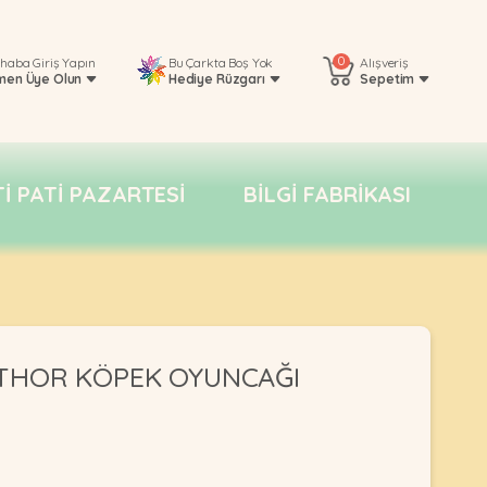
0
rhaba
Giriş Yapın
Bu Çarkta Boş Yok
Alışveriş
men Üye Olun
Hediye Rüzgarı
Sepetim
TI PATI PAZARTESI
BILGI FABRIKASI
 THOR KÖPEK OYUNCAĞI