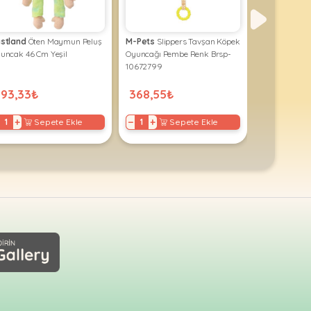
stland
Öten Maymun Peluş
M-Pets
Slippers Tavşan Köpek
Prize Toys
Sa
uncak 46 Cm Yeşil
Oyuncağı Pembe Renk Brsp-
Sesli Köpek 
10672799
593,33₺
368,55₺
162,00₺
+
−
+
−
+
Sepete Ekle
Sepete Ekle
S