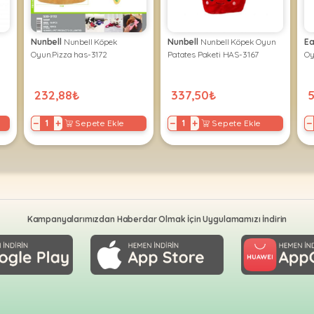
Nunbell
Nunbell Köpek
Nunbell
Nunbell Köpek Oyun
Ea
Oyun.Pizza has-3172
Patates Paketi HAS-3167
Oy
232,88₺
337,50₺
−
+
−
+
−
Sepete Ekle
Sepete Ekle
Kampanyalarımızdan Haberdar Olmak İçin Uygulamamızı İndirin