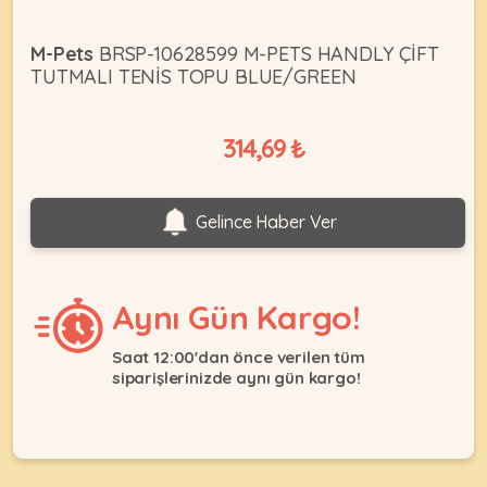
M-Pets
BRSP-10628599 M-PETS HANDLY ÇİFT
KEDI
TUTMALI TENİS TOPU BLUE/GREEN
ÜRÜNLERI
314,69 ₺
Gelince Haber Ver
•
Bakım
&
Sağlık
Aynı Gün Kargo!
KÖPEK
Ürünleri
•
Saat 12:00'dan önce verilen tüm
ÜRÜNLERI
siparişlerinizde aynı gün kargo!
Kedi
Aksesuar
•
Kedi
•
Kapısı