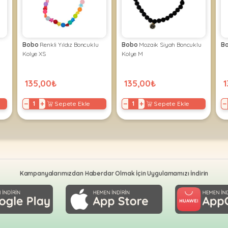
Bobo
Renkli Yıldız Boncuklu
Bobo
Mozaik Siyah Boncuklu
B
Kolye XS
Kolye M
135,00₺
135,00₺
1
−
+
−
+
−
Sepete Ekle
Sepete Ekle
Kampanyalarımızdan Haberdar Olmak İçin Uygulamamızı İndirin