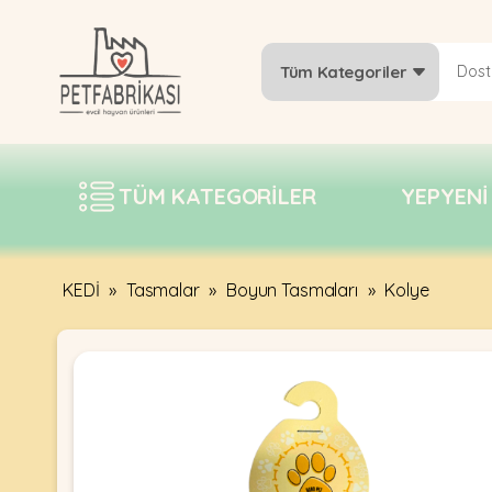
Tüm Kategoriler
YEPYENI
ÜRÜNLER
TÜM KATEGORILER
YEPYENI
TREND
KAMPANYALAR
PATI PATI
KEDİ
»
Tasmalar
»
Boyun Tasmaları
»
Kolye
PAZARTESI
BILGI
FABRIKASI