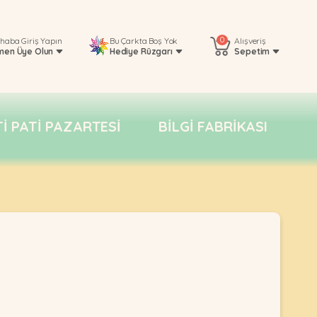
0
rhaba
Giriş Yapın
Bu Çarkta Boş Yok
Alışveriş
men Üye Olun
Hediye Rüzgarı
Sepetim
TI PATI PAZARTESI
BILGI FABRIKASI