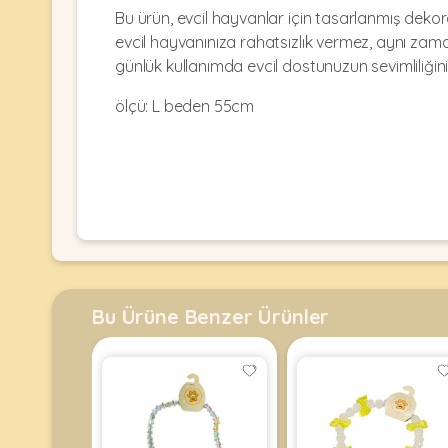
Kulübesi
KUŞ
Bu ürün, evcil hayvanlar için tasarlanmış dekor
Bakım
&
&
evcil hayvanınıza rahatsızlık vermez, aynı zama
Balkon
Sağlık
Ağı
günlük kullanımda evcil dostunuzun sevimliliğini
ÜRÜNLERI
&
•
Eğitim
ölçü: L beden 55cm
Kedi
Ürünleri
Kumları
•
&
•
Köpek
Koku
Gaga
Aksesuar
Gidericiler
Taşları
Ürünleri
&
•
BALIK
Kumlar
Kıyafetleri
•
Kedi
•
•
ÜRÜNLERI
Tuvaleti
Kafesler
Konserveler
Bu Ürüne Benzer Ürünler
ve
•
Ekipmanları
•
Kafes
Kuru
•
Tülleri
Mamalar
•
Kıyafetleri
Akvaryum
•
•
Dekorları
•
Kafes
Kulübe