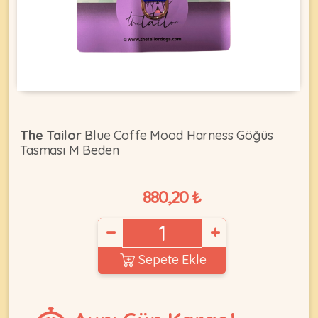
KEDI
ÜRÜNLERI
The Tailor
Blue Coffe Mood Harness Göğüs
Tasması M Beden
•
Bakım
&
880,20 ₺
Sağlık
KÖPEK
Ürünleri
−
+
•
ÜRÜNLERI
Kedi
Sepete Ekle
Aksesuar
•
Kedi
•
Kapısı