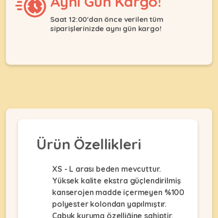
Aynı Gün Kargo!
Ağızlıklar
&
•
Kulübesi
Saat 12:00'dan önce verilen tüm
KUŞ
Bakım
siparişlerinizde aynı gün kargo!
&
&
Balkon
Sağlık
Ağı
ÜRÜNLERI
&
•
Eğitim
Kedi
Ürünleri
Kumları
•
&
•
Köpek
Koku
Gaga
Aksesuar
Gidericiler
Taşları
Ürünleri
&
•
BALIK
Kumlar
Ürün Özellikleri
Kıyafetleri
•
Kedi
•
•
ÜRÜNLERI
Tuvaleti
Kafesler
Konserveler
XS - L arası beden mevcuttur.
ve
Yüksek kalite ekstra güçlendirilmiş
•
Ekipmanları
•
Kafes
kanserojen madde içermeyen %100
Kuru
•
Tülleri
polyester kolondan yapılmıştır.
Mamalar
•
Kıyafetleri
Akvaryum
Çabuk kuruma özelliğine sahiptir.
•