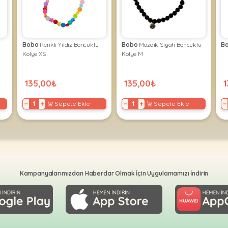
Bobo
Renkli Yıldız Boncuklu
Bobo
Mozaik Siyah Boncuklu
B
Kolye XS
Kolye M
135,00₺
135,00₺
1
−
+
−
+
−
Sepete Ekle
Sepete Ekle
Kampanyalarımızdan Haberdar Olmak İçin Uygulamamızı İndirin