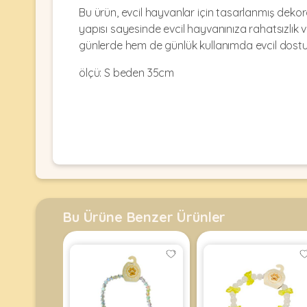
Kulübesi
KUŞ
Bu ürün, evcil hayvanlar için tasarlanmış dekor
Bakım
&
&
yapısı sayesinde evcil hayvanınıza rahatsızlık 
Balkon
Sağlık
Ağı
günlerde hem de günlük kullanımda evcil dostunu
ÜRÜNLERI
&
•
Eğitim
ölçü: S beden 35cm
Kedi
Ürünleri
Kumları
•
&
•
Köpek
Koku
Gaga
Aksesuar
Gidericiler
Taşları
Ürünleri
&
•
BALIK
Kumlar
Kıyafetleri
•
Kedi
•
•
ÜRÜNLERI
Tuvaleti
Kafesler
Konserveler
Bu Ürüne Benzer Ürünler
ve
•
Ekipmanları
•
Kafes
Kuru
•
Tülleri
Mamalar
•
Kıyafetleri
Akvaryum
•
•
Dekorları
•
Kafes
Kulübe