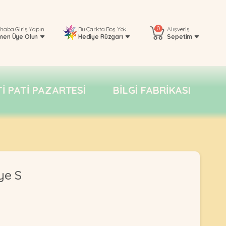
0
rhaba
Giriş Yapın
Bu Çarkta Boş Yok
Alışveriş
men Üye Olun
Hediye Rüzgarı
Sepetim
TI PATI PAZARTESI
BILGI FABRIKASI
ye S