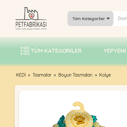
Tüm Kategoriler
YEPYENI
ÜRÜNLER
TÜM KATEGORILER
YEPYENI
TREND
KAMPANYALAR
PATI PATI
KEDİ
»
Tasmalar
»
Boyun Tasmaları
»
Kolye
PAZARTESI
BILGI
FABRIKASI