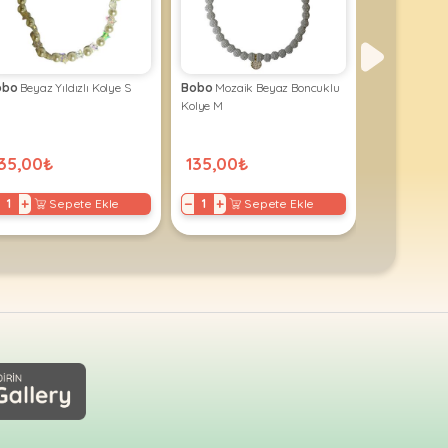
obo
Beyaz Yıldızlı Kolye S
Bobo
Mozaik Beyaz Boncuklu
Bobo
Beyaz Y
Kolye M
Kolye M
35,00₺
135,00₺
135,00₺
+
−
+
−
+
Sepete Ekle
Sepete Ekle
S