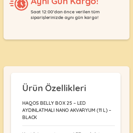
Aynı Gün Kargo!
Ağızlıklar
&
•
Kulübesi
Saat 12:00'dan önce verilen tüm
KUŞ
Bakım
siparişlerinizde aynı gün kargo!
&
&
Balkon
Sağlık
Ağı
ÜRÜNLERI
&
•
Eğitim
Kedi
Ürünleri
Kumları
•
&
•
Köpek
Koku
Gaga
Aksesuar
Gidericiler
Taşları
Ürünleri
&
•
BALIK
Kumlar
Ürün Özellikleri
Kıyafetleri
•
Kedi
•
•
ÜRÜNLERI
Tuvaleti
Kafesler
Konserveler
HAQOS BELLY BOX 25 – LED
ve
AYDINLATMALI NANO AKVARYUM (11 L) –
•
Ekipmanları
•
Kafes
BLACK
Kuru
•
Tülleri
Mamalar
•
Kıyafetleri
Akvaryum
•