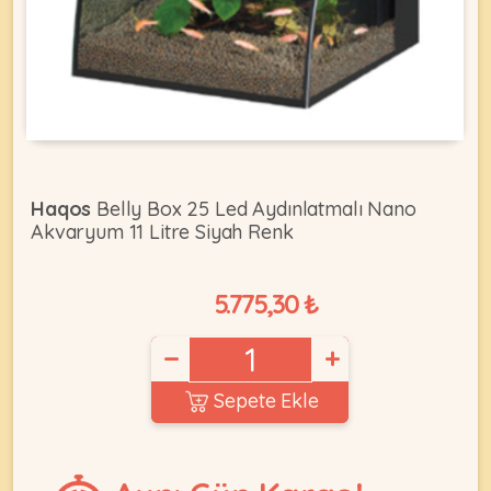
KEDI
ÜRÜNLERI
Haqos
Belly Box 25 Led Aydınlatmalı Nano
Akvaryum 11 Litre Siyah Renk
•
Bakım
&
5.775,30 ₺
Sağlık
KÖPEK
Ürünleri
−
+
•
ÜRÜNLERI
Kedi
Sepete Ekle
Aksesuar
•
Kedi
•
Kapısı