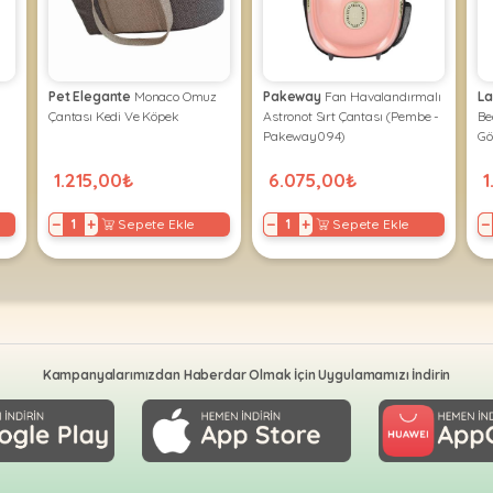
Pet Elegante
Monaco Omuz
Pakeway
Fan Havalandırmalı
La
Çantası Kedi Ve Köpek
Astronot Sırt Çantası (Pembe -
Be
Pakeway094)
Gö
1.215,00₺
6.075,00₺
1
−
+
−
+
−
Sepete Ekle
Sepete Ekle
Kampanyalarımızdan Haberdar Olmak İçin Uygulamamızı İndirin