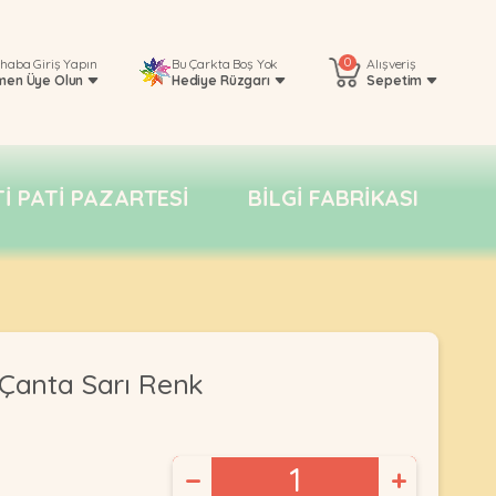
0
rhaba
Giriş Yapın
Bu Çarkta Boş Yok
Alışveriş
men Üye Olun
Hediye Rüzgarı
Sepetim
TI PATI PAZARTESI
BILGI FABRIKASI
Çanta Sarı Renk
−
+