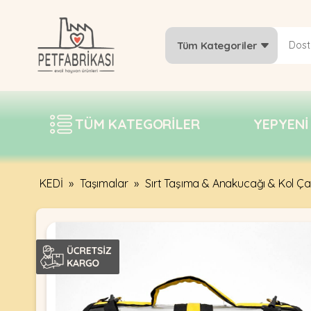
Tüm Kategoriler
YEPYENI
ÜRÜNLER
TÜM KATEGORILER
YEPYENI
TREND
KAMPANYALAR
PATI PATI
KEDİ
»
Taşımalar
»
Sırt Taşıma & Anakucağı & Kol Ça
PAZARTESI
BILGI
FABRIKASI