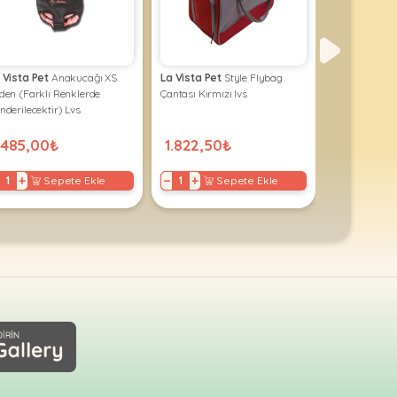
 Vista Pet
Anakucağı XS
La Vista Pet
Style Flybag
La Vista Pet
den (Farklı Renklerde
Çantası Kırmızı lvs
Büyük Flybag
nderilecektir) Lvs
( Farklı Renkl
.485,00₺
1.822,50₺
1.417,50
+
−
+
−
+
Sepete Ekle
Sepete Ekle
S