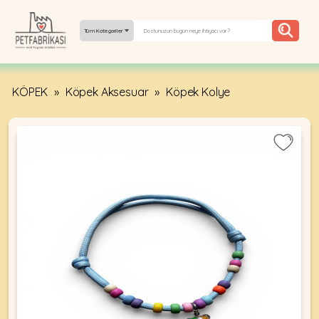
Tüm Kategoriler
KÖPEK
»
Köpek Aksesuar
»
Köpek Kolye
YEPYENI
ÜRÜNLER
TREND
KAMPANYALAR
PATI PATI
PAZARTESI
BILGI
FABRIKASI