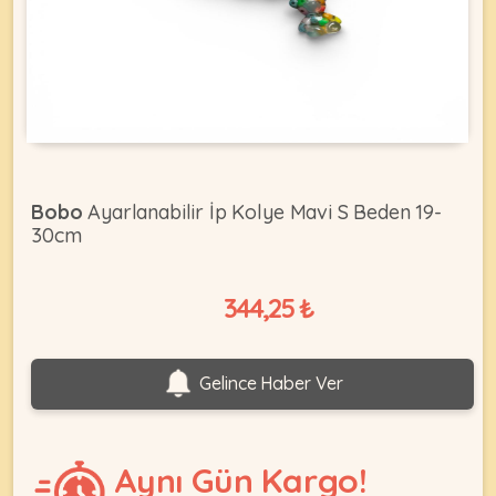
KEDI
ÜRÜNLERI
Bobo
Ayarlanabilir İp Kolye Mavi S Beden 19-
30cm
•
Bakım
&
344,25 ₺
Sağlık
KÖPEK
Ürünleri
•
ÜRÜNLERI
Gelince Haber Ver
Kedi
Aksesuar
•
Kedi
Aynı Gün Kargo!
•
Kapısı