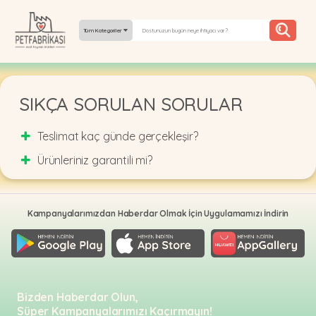
Tüm Kategoriler
YEPYENI
SIKÇA SORULAN SORULAR
ÜRÜNLER
Teslimat kaç günde gerçekleşir?
TREND
Ürünleriniz garantili mi?
KAMPANYALAR
PATI PATI
Kampanyalarımızdan Haberdar Olmak İçin Uygulamamızı İndirin
PAZARTESI
BILGI
FABRIKASI
Bizden Haberdar Olun,
Süper Kampanyalarımızı Kaçırmayın!