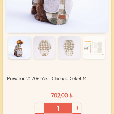
KEDI
ÜRÜNLERI
•
Bakım
&
Sağlık
KÖPEK
Ürünleri
Pawstar
25206-Yeşil Chicago Ceket M
•
ÜRÜNLERI
Kedi
702,00 ₺
Aksesuar
•
−
+
Kedi
•
Kapısı