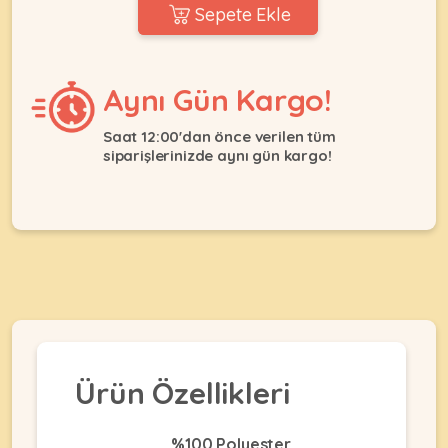
Ağızlıklar
Sepete Ekle
&
•
Kulübesi
KUŞ
Bakım
&
&
Balkon
Aynı Gün Kargo!
Sağlık
Ağı
ÜRÜNLERI
&
•
Saat 12:00'dan önce verilen tüm
Eğitim
siparişlerinizde aynı gün kargo!
Kedi
Ürünleri
Kumları
•
&
•
Köpek
Koku
Gaga
Aksesuar
Gidericiler
Taşları
Ürünleri
&
•
BALIK
Kumlar
Kıyafetleri
•
Kedi
•
•
ÜRÜNLERI
Tuvaleti
Kafesler
Konserveler
ve
•
Ekipmanları
•
Ürün Özellikleri
Kafes
Kuru
•
Tülleri
Mamalar
•
Kıyafetleri
Akvaryum
%100 Polyester
•