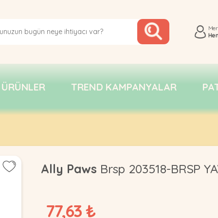
Me
He
 ÜRÜNLER
TREND KAMPANYALAR
PA
Ally Paws
Brsp 203518-BRSP Y
77,63 ₺