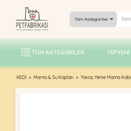
Tüm Kategoriler
YEPYENI
ÜRÜNLER
TÜM KATEGORILER
YEPYENI
TREND
KAMPANYALAR
PATI PATI
KEDİ
»
Mama & Su Kapları
»
Yavaş Yeme Mama Kabı
PAZARTESI
BILGI
FABRIKASI