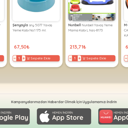
r
Şenyayla
sny 5077 Yavaş
Nunbell
Nunbell Yavaş Yeme
M
Yeme Kabı No:1 175 ml.
Mama Kabı L has-8173
CA
KA
67,50₺
213,71₺
−
+
−
+
−
Sepete Ekle
Sepete Ekle
Kampanyalarımızdan Haberdar Olmak İçin Uygulamamızı İndirin