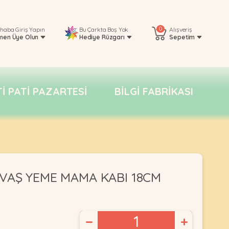
0
rhaba
Giriş Yapın
Bu Çarkta Boş Yok
Alışveriş
men Üye Olun
Hediye Rüzgarı
Sepetim
TI PATI PAZARTESI
BILGI FABRIKASI
AVAŞ YEME MAMA KABI 18CM
−
+