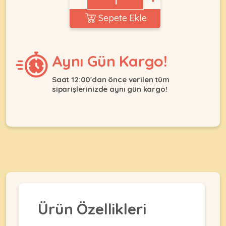
Ağızlıklar
&
Sepete Ekle
•
Kulübesi
KUŞ
Bakım
&
&
Balkon
Sağlık
Ağı
Aynı Gün Kargo!
ÜRÜNLERI
&
•
Eğitim
Kedi
Saat 12:00'dan önce verilen tüm
Ürünleri
siparişlerinizde aynı gün kargo!
Kumları
•
&
•
Köpek
Koku
Gaga
Aksesuar
Gidericiler
Taşları
Ürünleri
&
•
BALIK
Kumlar
Kıyafetleri
•
Kedi
•
•
ÜRÜNLERI
Tuvaleti
Kafesler
Konserveler
ve
•
Ekipmanları
•
Kafes
Kuru
Ürün Özellikleri
•
Tülleri
Mamalar
•
Kıyafetleri
Akvaryum
•