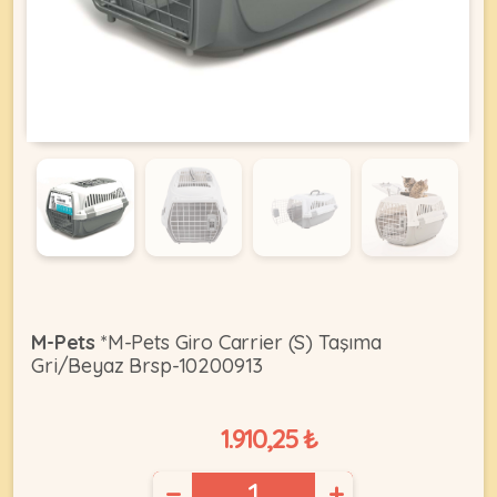
KEDI
ÜRÜNLERI
•
Bakım
&
Sağlık
KÖPEK
Ürünleri
M-Pets
*M-Pets Giro Carrier (S) Taşıma
Gri/Beyaz Brsp-10200913
•
ÜRÜNLERI
Kedi
Aksesuar
1.910,25 ₺
•
Kedi
•
−
+
Kapısı