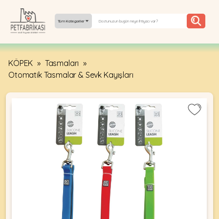
Tüm Kategoriler
KÖPEK
»
Tasmaları
»
YEPYENI
Otomatik Tasmalar & Sevk Kayışları
ÜRÜNLER
TREND
KAMPANYALAR
PATI PATI
PAZARTESI
BILGI
FABRIKASI