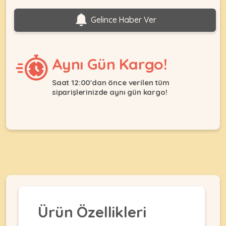
Ağızlıklar
&
•
Gelince Haber Ver
Kulübesi
KUŞ
Bakım
&
&
Balkon
Sağlık
Ağı
ÜRÜNLERI
Aynı Gün Kargo!
&
•
Eğitim
Kedi
Ürünleri
Saat 12:00'dan önce verilen tüm
Kumları
siparişlerinizde aynı gün kargo!
•
&
•
Köpek
Koku
Gaga
Aksesuar
Gidericiler
Taşları
Ürünleri
&
•
BALIK
Kumlar
Kıyafetleri
•
Kedi
•
•
ÜRÜNLERI
Tuvaleti
Kafesler
Konserveler
ve
•
Ekipmanları
•
Kafes
Kuru
Ürün Özellikleri
•
Tülleri
Mamalar
•
Kıyafetleri
Akvaryum
•