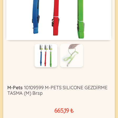
KEDI
ÜRÜNLERI
•
Bakım
&
Sağlık
KÖPEK
Ürünleri
•
M-Pets
10109599 M-PETS SILICONE GEZDİRME
ÜRÜNLERI
Kedi
TASMA (M) Brsp
Aksesuar
•
665,19 ₺
Kedi
•
Kapısı